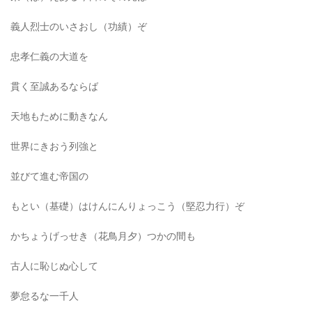
義人烈士のいさおし（功績）ぞ
忠孝仁義の大道を
貫く至誠あるならば
天地もために動きなん
世界にきおう列強と
並びて進む帝国の
もとい（基礎）はけんにんりょっこう（堅忍力行）ぞ
かちょうげっせき（花鳥月夕）つかの間も
古人に恥じぬ心して
夢怠るな一千人