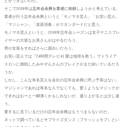
とができないのだ。
そこで2018年は
忘年会余興を業者に依頼
しようかと考えている。
業者が行う忘年会余興というと「モノマネ芸人」「お笑い芸人」
「マジシャン」「楽器演奏」がスタンダードだと思う。
モノマネ芸人というと、2018年忘年会シーズンは女子テニスプレ
イヤーの大坂なお美さんがはやるだろう。
男が女装をすればさらに面白いだろう。
お笑い芸人では『24時間テレビ41 愛は地球を救う』でトライア
スロンに挑戦したみやぞんさんのブレイクがまだ続いているだろ
うか。
しかし、こんな有名芸人を会社の忘年会余興に呼ぶ予算はない。
マジシャンであれば有名な人でなくても、驚くようなマジックが
できればおーと一瞬沸くかもしれないが、盛り上がるとは少し違
う。
要するに見ているだけの忘年会余興はもうつまらないのだ。
ネットで調べているとサプライズダンス（フラッシュモブ）とい