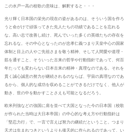
この水戸一高の校歌の意味は、解釈すると・・・
光り輝く日本国の栄光の現在の姿があるのは、そういう国を作ろ
うと命がけで頑張ってきた先人たちの功績であることを忘れる
な。高い志で改善し続け、死んでいった多くの英雄たちの存在を
忘れるな。その中心となったのが忠孝仁義つまり天皇中心の国家
体制と目上の人やご先祖さまを敬う精神、そして人間愛や道理・
筋を通すこと、そういった古来の哲学や行動指針であって、何百
年たっても変わらない日本古来の精神・真理なのである。それを
貫く誠心誠意の努力が継続されるのならば、宇宙の真理なのであ
るから、個人的な成功を収めることができるだけでなく、他人が
動き、世の中を動かすことさえも可能となるだろう。
欧米列強などの強国に肩を並べて大国となった今の日本国（校歌
が作られた当時は大日本帝国）の中心的な考え方や行動指針は
「堅忍力行」で、一言で言えば努力の継続だということ。つまり
天才は生まれつきというよりも後天的に作られるのであって、い