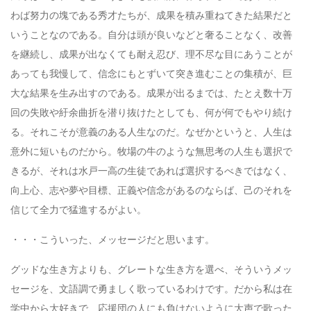
わば努力の塊である秀才たちが、成果を積み重ねてきた結果だと
いうことなのである。自分は頭が良いなどと奢ることなく、改善
を継続し、成果が出なくても耐え忍び、理不尽な目にあうことが
あっても我慢して、信念にもとずいて突き進むことの集積が、巨
大な結果を生み出すのである。成果が出るまでは、たとえ数十万
回の失敗や紆余曲折を潜り抜けたとしても、何が何でもやり続け
る。それこそが意義のある人生なのだ。なぜかというと、人生は
意外に短いものだから。牧場の牛のような無思考の人生も選択で
きるが、それは水戸一高の生徒であれば選択するべきではなく、
向上心、志や夢や目標、正義や信念があるのならば、己のそれを
信じて全力で猛進するがよい。
・・・こういった、メッセージだと思います。
グッドな生き方よりも、グレートな生き方を選べ、そういうメッ
セージを、文語調で勇ましく歌っているわけです。だから私は在
学中から大好きで、応援団の人にも負けないように大声で歌った