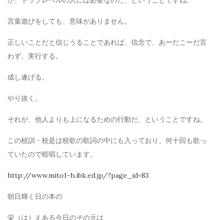
が、トップレベルの人には必要なのだ、ということですね。
言葉遊びをしても、意味がありません。
正しいことだと信じうることであれば、信念で、あーだこーだ言
わず、実行する。
成し遂げる。
やり抜く。
それが、他人よりも上になるための行動だ、ということですね。
この校訓・校是は校歌の歌詞の中にも入っており、何十回も歌っ
ていたので暗唱しています。
http://www.mito1-h.ibk.ed.jp/?page_id=83
朝日輝く日の本の
栄（は）えある今日のその元は