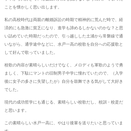
ことを懐かしく思い出します。
私の高校時代は両親の離婚訴訟の時期で精神的に荒んだ時で、経
済的にも急激に貧乏になり、進学も諦めるしかないのかな？と思
い詰めていた時期だったので、引っ越しした土浦から常磐線で通
いながら、通学途中などに、水戸一高の校歌を自分への応援歌と
して好んで歌っていました。
校歌の内容が素晴らしいだけでなく、メロディも軍歌のようで勇
ましく、下駄にマントの旧制男子中学に憧れていたので、（入学
後に女子の多さに失望したが）自分を鼓舞できる気がして大好き
でした。
現代の成功哲学にも通じる、素晴らしい校歌だし、校訓・校是だ
と思います。
この素晴らしい水戸一高に、やはり後輩を送りたいと思っていま