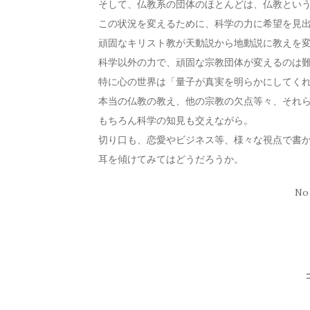
そして、仏教系の団体のほとんどは、仏教とい
この状況を変えるために、科学の力に希望を見
頑固なキリスト教が天動説から地動説に教えを
科学以外の力で、頑固な宗教団体が変えるのは
特に心の世界は「量子が真実を明らかにしてく
本当の仏教の教え、他の宗教の欠点等々、それ
もちろん科学の知見も交えながら。
切り口も、恋愛やビジネス等、様々な視点で書
耳を傾けてみてはどうだろうか。
No