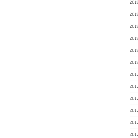
20
20
20
20
20
20
201
20
20
20
20
20