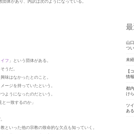
の宗教団体があり、内訳は次のようになっている。
最
山
つ
未
ライフ
」という団体がある。
るそうだ。
【
情
く興味はなかったとのこと。
イメージを持っていたという。
都
け
持つようになったのだという。
見と一致するのか」
ツ
あ
だ。
ト教といった他の宗教の致命的な欠点も知っていく。