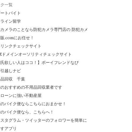
ンク一覧
ゾートバイト
ンライン留学
カメラのことなら防犯カメラ専門店の 防犯カメ
販.comにお任せ！
部リンクチェックサイト
Zドメインオーソリティチェックサイト
彼氏欲しい人はココ！】ボーイフレンドなび
安引越しナビ
用品回収 千葉
京のおすすめの不用品回収業者です
宅ローンに強い不動産屋
城のバイク便ならこちらにおまかせ！
葉のバイク便なら、こちらへ！
ンスタグラム・ツイッターのフォロワーを簡単に
やすアプリ