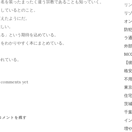
う名を装ったまったく違う宗教であることも知っていく。
リ
出しているとのこと。
リ
変えたようにだ。
オ
難しい。
防犯
れる」という期待を込めている。
ラ通
らをわかりやすく本にまとめている。
外
MO
かれている。
【
格
不
 comments yet
東
住
茨
千
コメントを残す
イ
増