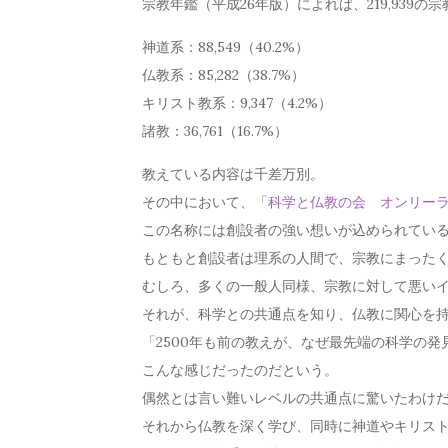
宗教年鑑（平成26年版）によれば、219,939
神道系：88,549（40.2%）
仏教系：85,282（38.7%）
キリスト教系：9,347（4.2%）
諸教：36,761（16.7%）
教えている内容は千差万別。
その中において、「
科学と仏教の会 オンリー
この名称には創設者の強い想いが込められてい
もともと創設者は理系の人間で、宗教にまった
むしろ、多くの一般人同様、宗教に対して悪い
それが、科学との共通点を知り、仏教に関心を
「2500年も前の教えが、なぜ最先端の科学の発
こんな感じだったのだという。
偶然とは言い難いレベルの共通点に驚いたわけ
それから仏教を深く学び、同時に神道やキリス